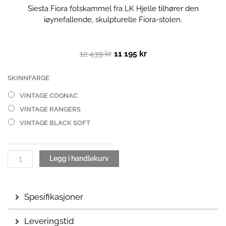
Siesta Fiora fotskammel fra LK Hjelle tilhører den
iøynefallende, skulpturelle Fiora-stolen.
Opprinnelig
Nåværende
12 439
kr
11 195
kr
pris
pris
var:
er:
Siesta
SKINNFARGE
12
11
Fiora
VINTAGE COGNAC
439 kr.
195 kr.
fotskammel
VINTAGE RANGERS
|
Vintage
VINTAGE BLACK SOFT
antall
Legg i handlekurv
Spesifikasjoner
Leveringstid