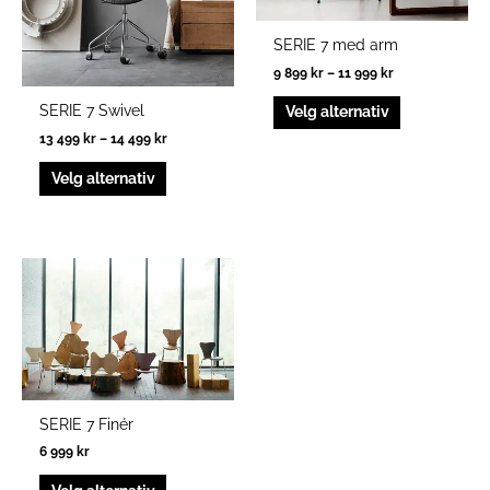
kan
kan
velges
velges
SERIE 7 med arm
på
på
9 899
kr
–
11 999
kr
produktsiden
produktside
SERIE 7 Swivel
Velg alternativ
13 499
kr
–
14 499
kr
Velg alternativ
Dette
produktet
har
flere
varianter.
Alternativene
kan
SERIE 7 Finér
velges
6 999
kr
på
produktsiden