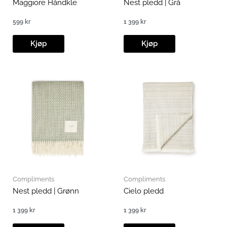
Maggiore Håndkle
Nest pledd | Grå
599
kr
1 399
kr
Kjøp
Kjøp
Compliments
Compliments
Nest pledd | Grønn
Cielo pledd
1 399
kr
1 399
kr