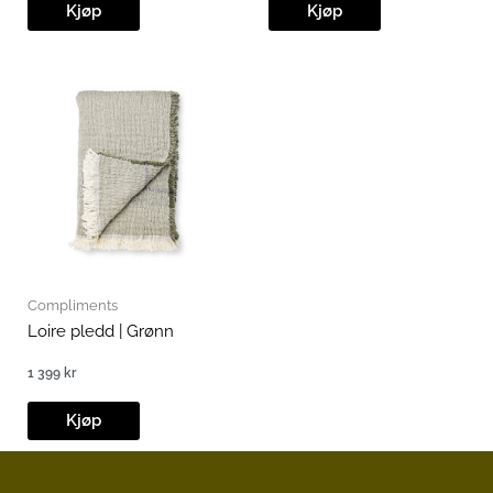
Kjøp
Kjøp
Compliments
Loire pledd | Grønn
1 399
kr
Kjøp