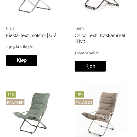
Fiam
Fiam
Fiesta Texfil solstol | Grå
Chico Texfil fotskammel
| Hvit
1 915
kr
1 627
kr
Opprinnelig
Nåværende
1 090
kr
926
kr
pris
pris
Opprinnelig
Nåværende
var:
er:
Kjøp
pris
pris
1
1
var:
er:
Kjøp
915 kr.
627 kr.
1
926 kr.
090 kr.
15%
15%
PÅ LAGER
PÅ LAGER