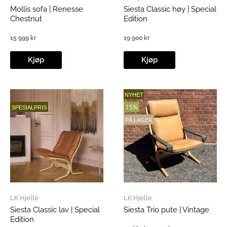
Mollis sofa | Renesse
Siesta Classic høy | Special
Chestnut
Edition
15 999
kr
19 900
kr
Kjøp
Kjøp
NYHET
15%
SPESIALPRIS
PÅ LAGER
LK Hjelle
LK Hjelle
Siesta Classic lav | Special
Siesta Trio pute | Vintage
Edition