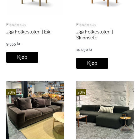
Fredericia
Fredericia
J39 Folkestolen | Eik
J39 Folkestolen |
Skinnsete
9 555
kr
10 030
kr
Kjøp
Kjøp
30%
30%