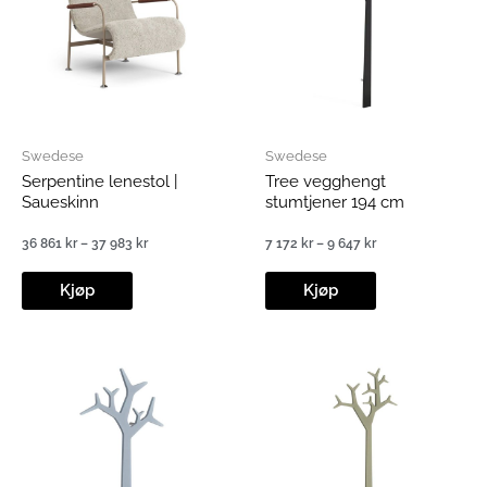
Swedese
Swedese
Serpentine lenestol |
Tree vegghengt
Saueskinn
stumtjener 194 cm
36 861
kr
–
37 983
kr
7 172
kr
–
9 647
kr
Prisområde:
Prisområde:
36
7
861 kr
172 kr
Kjøp
Kjøp
til
til
37
9
983 kr
647 kr