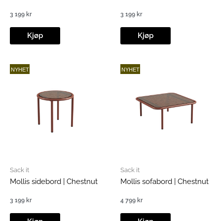
3 199
kr
3 199
kr
Kjøp
Kjøp
NYHET
NYHET
Sack it
Sack it
Mollis sidebord | Chestnut
Mollis sofabord | Chestnut
3 199
kr
4 799
kr