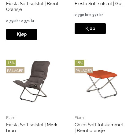
Fiesta Soft solstol | Brent
Fiesta Soft solstol | Gul
Oransje
2 790
kr
2 371
kr
Opprinnelig
Nåværende
2 790
kr
2 371
kr
pris
pris
Opprinnelig
Nåværende
var:
er:
Kjøp
pris
pris
2
2
var:
er:
Kjøp
790 kr.
371 kr.
2
2
790 kr.
371 kr.
15%
15%
PÅ LAGER
PÅ LAGER
Fiam
Fiam
Fiesta Soft solstol | Mørk
Chico Soft fotskammel
brun
| Brent oransje