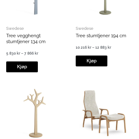
Swedese
Swedese
Tree vegghengt
Tree stumtjener 194 cm
stumtjener 134 cm
10 216
kr
–
12 883
kr
Prisområde:
5 830
kr
–
7 866
kr
10
Prisområde:
216 kr
Kjøp
5
til
830 kr
Kjøp
12
til
883 kr
7
866 kr