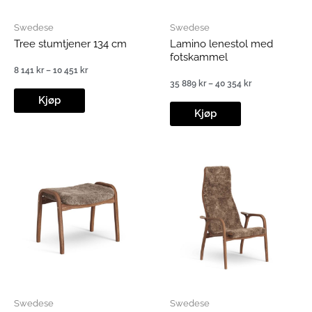
Swedese
Swedese
Tree stumtjener 134 cm
Lamino lenestol med
fotskammel
8 141
kr
–
10 451
kr
Prisområde:
35 889
kr
–
40 354
kr
8
Prisområde:
141 kr
Kjøp
35
til
889 kr
Kjøp
10
til
451 kr
40
354 kr
Swedese
Swedese