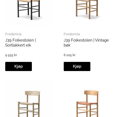
Fredericia
Fredericia
J39 Folkestolen |
J39 Folkestolen | Vintage
Sortlakkert eik
bøk
9 555
kr
6 205
kr
Kjøp
Kjøp