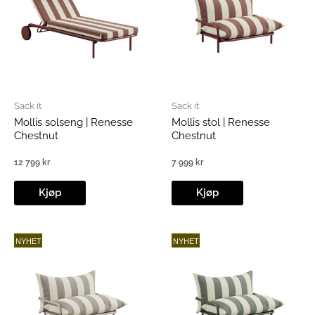
Sack it
Sack it
Mollis solseng | Renesse
Mollis stol | Renesse
Chestnut
Chestnut
12 799
kr
7 999
kr
Kjøp
Kjøp
NYHET
NYHET