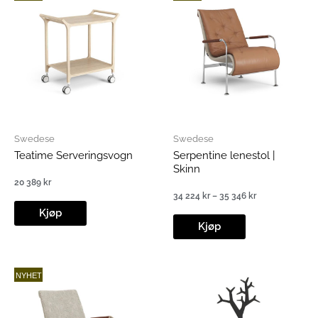
Swedese
Swedese
Teatime Serveringsvogn
Serpentine lenestol |
Skinn
20 389
kr
34 224
kr
–
35 346
kr
Prisområde:
Kjøp
34
224 kr
Kjøp
til
35
346 kr
NYHET