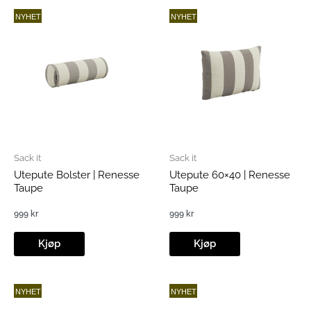
NYHET
NYHET
Sack it
Sack it
Utepute Bolster | Renesse
Utepute 60×40 | Renesse
Taupe
Taupe
999
kr
999
kr
Kjøp
Kjøp
NYHET
NYHET