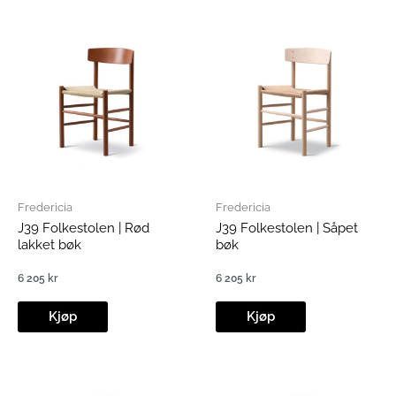
Fredericia
Fredericia
J39 Folkestolen | Rød
J39 Folkestolen | Såpet
lakket bøk
bøk
6 205
kr
6 205
kr
Kjøp
Kjøp