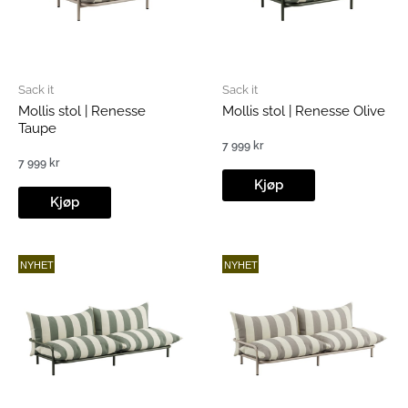
Sack it
Sack it
Mollis stol | Renesse
Mollis stol | Renesse Olive
Taupe
7 999
kr
7 999
kr
Kjøp
Kjøp
NYHET
NYHET