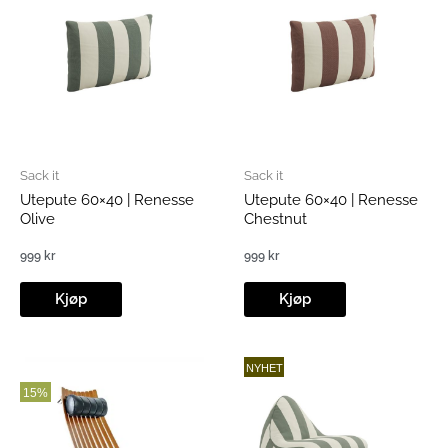
Sack it
Sack it
Utepute 60×40 | Renesse
Utepute 60×40 | Renesse
Olive
Chestnut
999
kr
999
kr
Kjøp
Kjøp
NYHET
15%