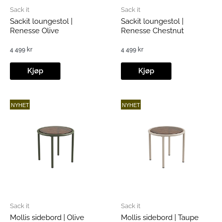
Sack it
Sack it
Sackit loungestol |
Sackit loungestol |
Renesse Olive
Renesse Chestnut
4 499
kr
4 499
kr
Kjøp
Kjøp
NYHET
NYHET
Sack it
Sack it
Mollis sidebord | Olive
Mollis sidebord | Taupe