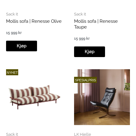
Sack it
Sack it
Mollis sofa | Renesse Olive
Mollis sofa | Renesse
Taupe
15 999
kr
15 999
kr
Kjøp
Kjøp
NYHET
SPESIALPRIS
Sack it
LK Hjelle