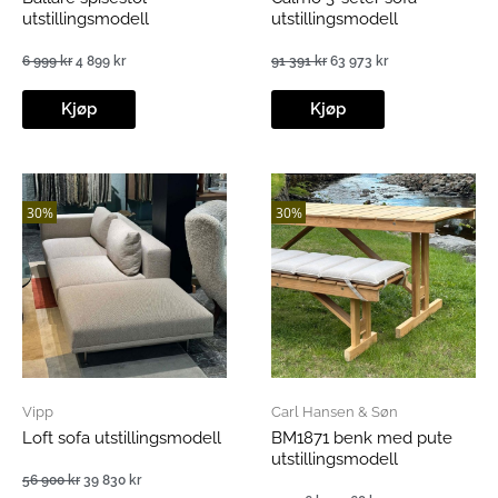
utstillingsmodell
utstillingsmodell
6 999
kr
4 899
kr
91 391
kr
63 973
kr
Opprinnelig
Nåværende
Opprinnelig
Nåværende
pris
pris
pris
pris
var:
er:
var:
er:
Kjøp
Kjøp
6
4
91
63
999 kr.
899 kr.
391 kr.
973 kr.
30%
30%
Vipp
Carl Hansen & Søn
Loft sofa utstillingsmodell
BM1871 benk med pute
utstillingsmodell
56 900
kr
39 830
kr
Opprinnelig
Nåværende