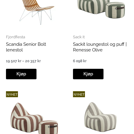
Fjordfiesta
Sack it
Scandia Senior Bolt
Sackit loungestol og puff |
lenestol
Renesse Olive
19 507
kr
–
20 357
kr
6 098
kr
Prisområde:
19
507 kr
Kjøp
Kjøp
til
20
357 kr
NYHET
NYHET