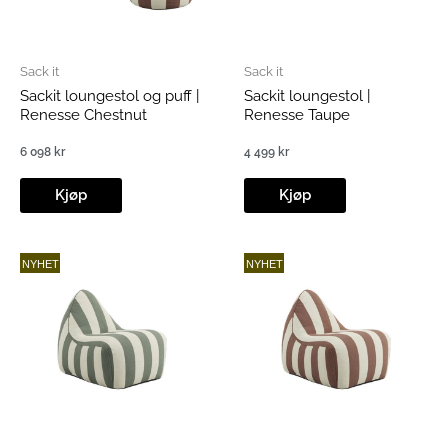
Sack it
Sack it
Sackit loungestol og puff |
Sackit loungestol |
Renesse Chestnut
Renesse Taupe
6 098
kr
4 499
kr
Kjøp
Kjøp
NYHET
NYHET