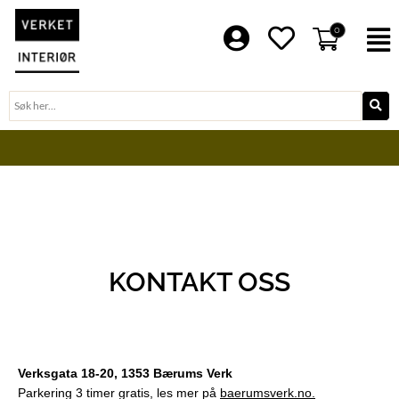
Hopp
rett
0
F
til
innholdet
Søk
BLI EN DEL AV VERKET FAMILIE
KONTAKT OSS
Verksgata 18-20, 1353 Bærums Verk
Parkering 3 timer gratis, les mer på
baerumsverk.no.