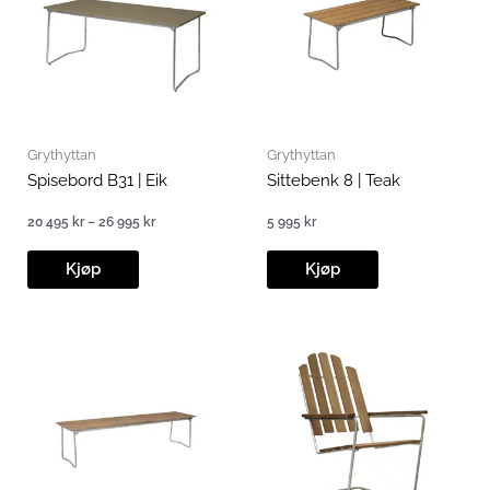
Grythyttan
Grythyttan
Spisebord B31 | Eik
Sittebenk 8 | Teak
20 495
kr
–
26 995
kr
5 995
kr
Prisområde:
20
495 kr
Kjøp
Kjøp
til
26
995 kr