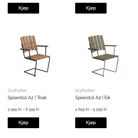
Kjøp
Kjøp
Grythyttan
Grythyttan
Spisestol A2 | Teak
Spisestol A2 | Eik
5 995
kr
–
6 395
kr
4 695
kr
–
5 595
kr
Prisområde:
Prisområde:
5
4
995 kr
695 kr
Kjøp
Kjøp
til
til
6
5
395 kr
595 kr