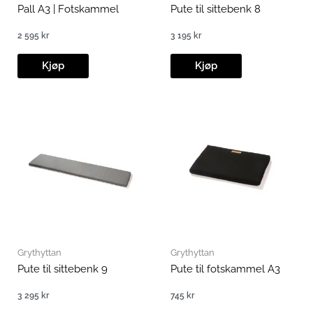
Pall A3 | Fotskammel
Pute til sittebenk 8
2 595
kr
3 195
kr
Kjøp
Kjøp
Grythyttan
Grythyttan
Pute til sittebenk 9
Pute til fotskammel A3
3 295
kr
745
kr