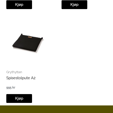
Kjøp
Kjøp
Grythyttan
Spisestolpute A2
995
kr
Kjøp