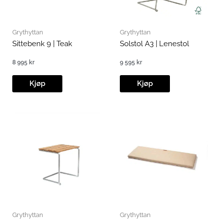
Grythyttan
Grythyttan
Sittebenk 9 | Teak
Solstol A3 | Lenestol
8 995
kr
9 595
kr
Kjøp
Kjøp
Grythyttan
Grythyttan