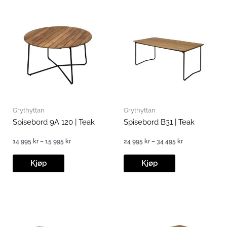
Grythyttan
Grythyttan
Spisebord 9A 120 | Teak
Spisebord B31 | Teak
14 995
kr
–
15 995
kr
24 995
kr
–
34 495
kr
Prisområde:
Prisområde:
14
24
995 kr
995 kr
Kjøp
Kjøp
til
til
15
34
995 kr
495 kr