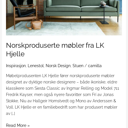
Hjelle
Norskproduserte møbler fra LK
Hjelle
Inspirasjon
,
Lenestol
,
Norsk Design
,
Stuen
/
camilla
Møbelprodusenten LK Hjelle fører norskproduserte møbler
designet av dyktige norske designere – både ikoniske, eldre
klassikere som Siesta Classic av Ingmar Relling og Model 711
Fredrik Kayser, men også nyere favoritter som Frí av Jonas
Stokke, Niu av Hallgeir Homstvedt og Mono av Anderssen &
Voll. LK Hjelle er en familiebedrift som har produsert møbler
av […]
Read More »