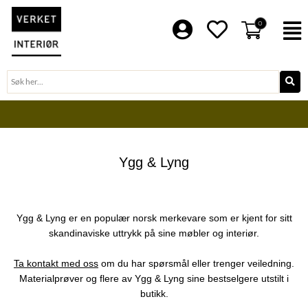
Hopp
rett
0
F
til
innholdet
Søk
BLI EN DEL AV VERKET FAMILIE
Ygg & Lyng
Ygg & Lyng er en populær norsk merkevare som er kjent for sitt
skandinaviske uttrykk på sine møbler og interiør.
Ta kontakt med oss
om du har spørsmål eller trenger veiledning.
Materialprøver og flere av Ygg & Lyng sine bestselgere utstilt i
butikk.