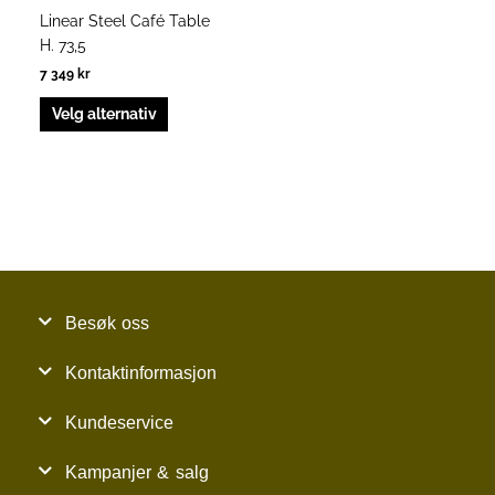
produktsiden
Linear Steel Café Table
H. 73,5
7 349
kr
Velg alternativ
Besøk oss
Kontaktinformasjon
Kundeservice
Kampanjer & salg