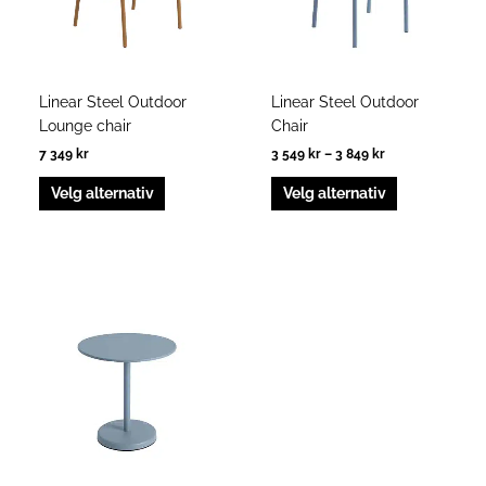
kan
kan
velges
velges
på
på
produktsiden
produktside
Linear Steel Outdoor
Linear Steel Outdoor
Lounge chair
Chair
7 349
kr
3 549
kr
–
3 849
kr
Velg alternativ
Velg alternativ
Dette
produktet
har
flere
varianter.
Alternativene
kan
velges
på