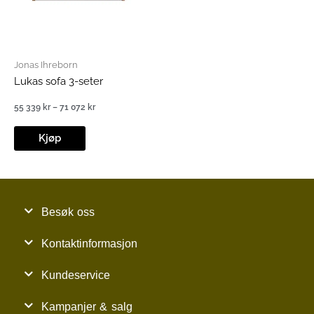
Jonas Ihreborn
Lukas sofa 3-seter
55 339
kr
–
71 072
kr
Prisområde:
55
339 kr
Kjøp
til
71
072 kr
Besøk oss
Kontaktinformasjon
Kundeservice
Kampanjer & salg