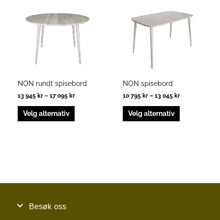
har
har
til
til
17
13
flere
flere
095 kr
045 kr
varianter.
varianter.
Alternativene
Alternativen
kan
kan
velges
velges
på
på
produktsiden
produktside
NON rundt spisebord
NON spisebord
13 945
kr
–
17 095
kr
10 795
kr
–
13 045
kr
Velg alternativ
Velg alternativ
Besøk oss