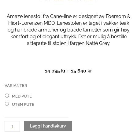
Amaze lenestol fra
Cane-line
er designet av
Foersom &
Hiort-Lorenzen MDD
. Lenestolen er laget i vakker teak
og har brede armlener og buede lameller som gir høy
komfort og et elegant uttrykk.
Det er mulig å bestille
sittepute til stolen i fargen Natté Grey.
Prisområde:
14 095
kr
–
15 640
kr
14
095 kr
Amaze
VARIANTER
til
lenestol
MED PUTE
15
antall
640 kr
UTEN PUTE
Legg i handlekurv