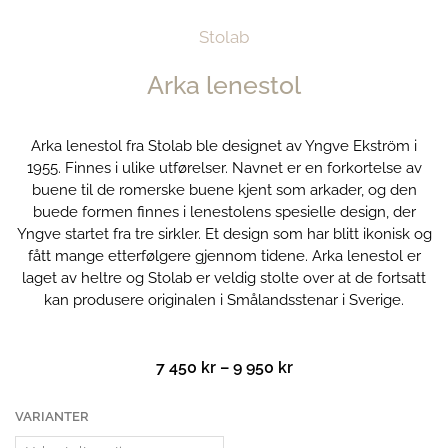
Stolab
Arka lenestol
Arka lenestol fra Stolab ble designet av Yngve Ekström i
1955. Finnes i ulike utførelser. Navnet er en forkortelse av
buene til de romerske buene kjent som arkader, og den
buede formen finnes i lenestolens spesielle design, der
Yngve startet fra tre sirkler. Et design som har blitt ikonisk og
fått mange etterfølgere gjennom tidene. Arka lenestol er
laget av heltre og Stolab er veldig stolte over at de fortsatt
kan produsere originalen i Smålandsstenar i Sverige.
Prisområde:
7 450
kr
–
9 950
kr
7
450 kr
Arka
VARIANTER
til
lenestol