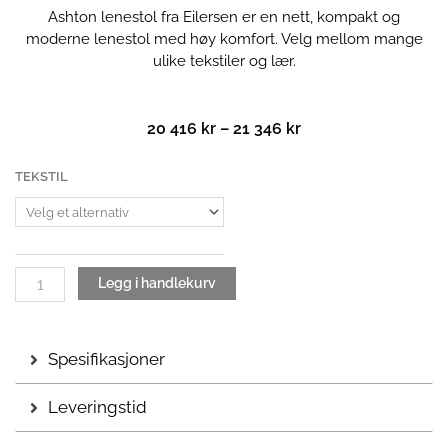
Ashton lenestol fra Eilersen er en nett, kompakt og
moderne lenestol med høy komfort. Velg mellom mange
ulike tekstiler og lær.
Prisområde:
20 416
kr
–
21 346
kr
20
416 kr
Ashton
TEKSTIL
til
Lenestol
21
antall
346 kr
Legg i handlekurv
Spesifikasjoner
Leveringstid