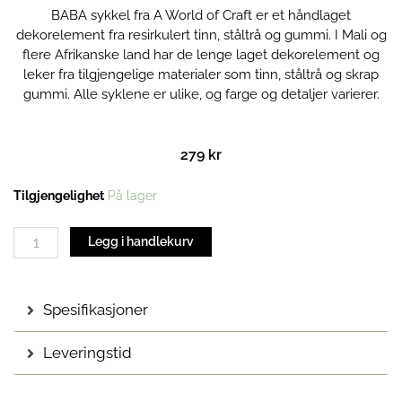
BABA sykkel fra A World of Craft er et håndlaget
dekorelement fra resirkulert tinn, ståltrå og gummi. I Mali og
flere Afrikanske land har de lenge laget dekorelement og
leker fra tilgjengelige materialer som tinn, ståltrå og skrap
gummi. Alle syklene er ulike, og farge og detaljer varierer.
279
kr
BABA
Tilgjengelighet
På lager
sykkel
antall
Legg i handlekurv
Spesifikasjoner
Leveringstid