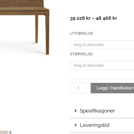
Prisom
39 228
kr
–
48 468
kr
39
228 kr
Bok
UTFØRELSE
til
Spisebord
48
med
468 kr
uttrekk
STØRRELSE
| L.160-
260
cm
antall
Legg i handlekur
Spesifikasjoner
Leveringstid