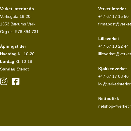
Verket Interiør As
Verket Interiør
Verksgata 18-20,
+47 67 17 15 50
1353 Bærums Verk
firmapost@verketi
Org.nr.: 976 894 731
Lilleverket
Åpningstider
+47 67 13 22 44
Hverdag
Kl. 10-20
lilleverket@verket
Lørdag
Kl. 10-18
Kjøkkenverket
Søndag
Stengt
+47 67 17 03 40
kv@verketinterior
Nettbutikk
netshop@verketin