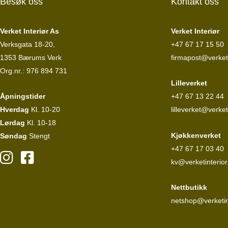
Besøk oss
Kontakt oss
Verket Interiør As
Verket Interiør
Verksgata 18-20,
+47 67 17 15 50
1353 Bærums Verk
firmapost@verketi
Org.nr.: 976 894 731
Lilleverket
Åpningstider
+47 67 13 22 44
Hverdag
Kl. 10-20
lilleverket@verket
Lørdag
Kl. 10-18
Kjøkkenverket
Søndag
Stengt
+47 67 17 03 40
kv@verketinterior
Nettbutikk
netshop@verketin