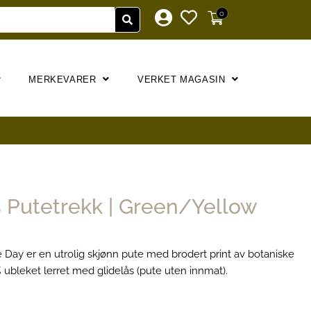
0
MERKEVARER
VERKET MAGASIN
 Putetrekk | Green/Yellow
e Day er en utrolig skjønn pute med brodert print av botaniske
 ubleket lerret med glidelås (pute uten innmat).