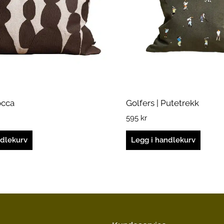
occa
Golfers | Putetrekk
595
kr
ndlekurv
Legg i handlekurv