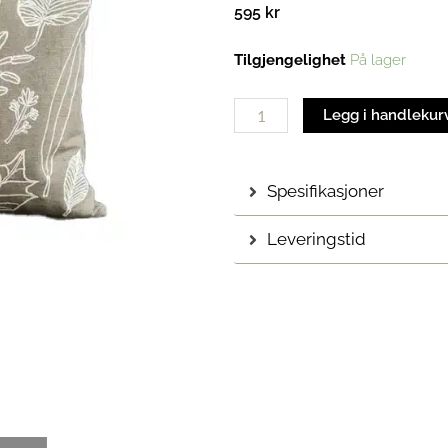
595
kr
Botanic
Tilgjengelighet
På lager
Leaves
Putetrekk
Legg i handlekur
| Green/Yellow
antall
Spesifikasjoner
Leveringstid