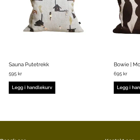
Sauna Putetrekk
Bowie | M
595
kr
695
kr
Legg i handlekurv
Legg i ha