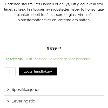
Cadence stol fra Fritz Hansen er en lys, luftig og lekfull stol
laget av teak. Fra toppen av ryggstøtten løper to horisontale
planker, ideelt for å plassere et glass vin, små
blomsterpotter eller en lanterne om natten.
9 599
kr
Cadence
Lagerstatus:
Bestillingsvare. Se leveringstiden nedenfor.
stol
antall
Legg i handlekurv
Spesifikasjoner
Leveringstid