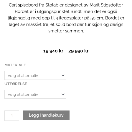
Carl spisebord fra Stolab er designet av Marit Stigsdotter.
Bordet er i utgangspunktet rundt, men det er også
tilgjengelig med opp til 4
ileggsplater
på 50 cm. Bordet er
laget av massivt tre, et solid bord der funksjon og design
smelter sammen.
Prisområde:
19 940
kr
–
29 990
kr
19
940 kr
Carl
MATERIALE
til
spisebord
29
|
990 kr
Uttrekksbord
UTFØRELSE
antall
Legg i handlekurv