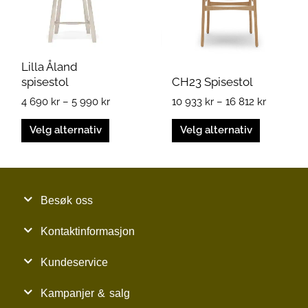
Alternativene
Alternativene
kan
kan
velges
velges
på
på
Lilla Åland
produktsiden
produktsiden
spisestol
CH23 Spisestol
4 690
kr
–
5 990
kr
10 933
kr
–
16 812
kr
Velg alternativ
Velg alternativ
Besøk oss
Kontaktinformasjon
Kundeservice
Kampanjer & salg