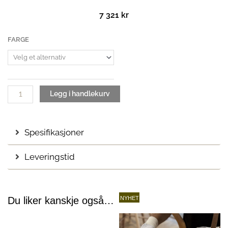
7 321
kr
CH24
FARGE
IC-
Soft
|
Y-
stolen
Legg i handlekurv
antall
Spesifikasjoner
Leveringstid
Du liker kanskje også…
NYHET
Dette