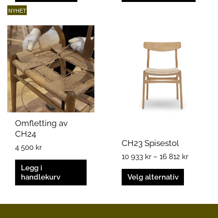
NYHET
Prisområ
Dette
10
produktet
933 kr
har
til
flere
16
varianter.
812 kr
Alternativene
kan
velges
på
Omfletting av
produktsiden
CH24
CH23 Spisestol
4 500
kr
10 933
kr
–
16 812
kr
Legg i
handlekurv
Velg alternativ