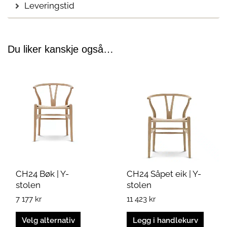
Leveringstid
Du liker kanskje også…
Dette
produktet
har
flere
varianter.
Alternativene
kan
velges
på
produktsiden
CH24 Bøk | Y-
CH24 Såpet eik | Y-
stolen
stolen
7 177
kr
11 423
kr
Velg alternativ
Legg i handlekurv