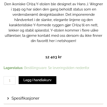
Den ikoniske CH24 Y-stolen ble designet av Hans J. Wegner
i 1949 og har siden den gang beholdt status som en
verdensberømt designklassiker. Det imponerende
håndverket i de slanke, elegante linjene og den
karakteristiske Y-formede ryggen gjør CH24 til en nett,
lekker og stabil spisestol. Y-stolen kommer i flere ulike
utførelser, ta gjerne kontakt med oss dersom du ikke finner
din favoritt her i netshopen!
12 403
kr
CH24
Lagerstatus:
Bestillingsvare. Se leveringstiden nedenfor.
Oljet
eik
Legg i handlekurv
|
Y-
stolen
Spesifikasjoner
antall