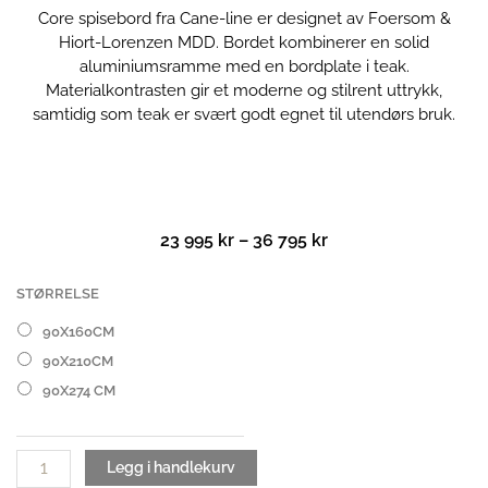
Core spisebord fra Cane-line er designet av Foersom &
Hiort-Lorenzen MDD. Bordet kombinerer en solid
aluminiumsramme med en bordplate i teak.
Materialkontrasten gir et moderne og stilrent uttrykk,
samtidig som teak er svært godt egnet til utendørs bruk.
Prisområde:
23 995
kr
–
36 795
kr
23
995 kr
Core
STØRRELSE
til
spisebord
90X160CM
36
antall
795 kr
90X210CM
90X274 CM
Legg i handlekurv