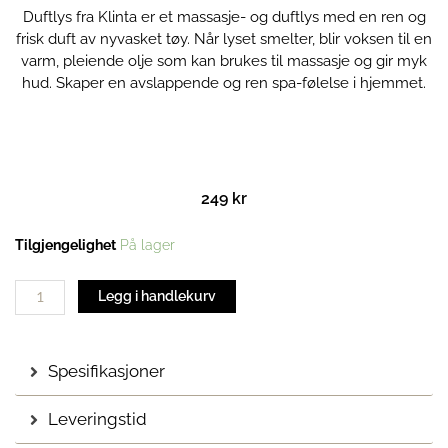
Duftlys fra Klinta er et massasje- og duftlys med en ren og
frisk duft av nyvasket tøy. Når lyset smelter, blir voksen til en
varm, pleiende olje som kan brukes til massasje og gir myk
hud. Skaper en avslappende og ren spa-følelse i hjemmet.
249
kr
Duftlys
Tilgjengelighet
På lager
| Nyvasket
antall
Legg i handlekurv
Spesifikasjoner
Leveringstid