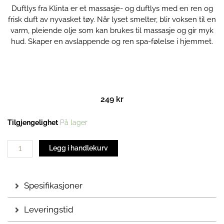
Duftlys fra Klinta er et massasje- og duftlys med en ren og
frisk duft av nyvasket tøy. Når lyset smelter, blir voksen til en
varm, pleiende olje som kan brukes til massasje og gir myk
hud. Skaper en avslappende og ren spa-følelse i hjemmet.
249
kr
Duftlys
Tilgjengelighet
På lager
| Nyvasket
antall
Legg i handlekurv
Spesifikasjoner
Leveringstid