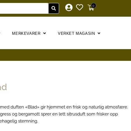
0
MERKEVARER
VERKET MAGASIN
ad
 med duften «Blad» gir hjemmet en frisk og naturlig atmosfære.
ongress og bergamott sprer en lett sitrusduft som frisker opp
ehagelig stemning.