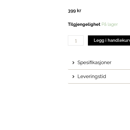
399
kr
Duftpinner
Tilgjengelighet
På lager
|
Blad
Legg i handlekur
antall
Spesifikasjoner
Leveringstid