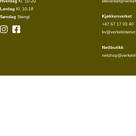
Hverdag
Kl. 10-20
lilleverket@verket
Lørdag
Kl. 10-18
Kjøkkenverket
Søndag
Stengt
+47 67 17 03 40
kv@verketinterior
Nettbutikk
netshop@verketin