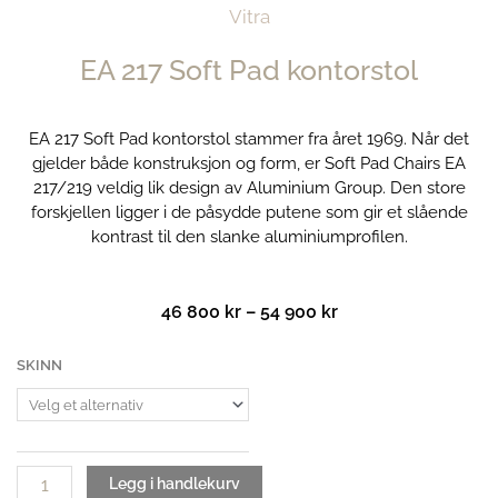
Vitra
EA 217 Soft Pad kontorstol
EA 217 Soft Pad kontorstol stammer fra året 1969. Når det
gjelder både konstruksjon og form, er Soft Pad Chairs EA
217/219 veldig lik design av Aluminium Group. Den store
forskjellen ligger i de påsydde putene som gir et slående
kontrast til den slanke aluminiumprofilen.
Prisområde:
46 800
kr
–
54 900
kr
46
800 kr
EA
SKINN
til
217
54
Soft
900 kr
Pad
kontorstol
antall
Legg i handlekurv