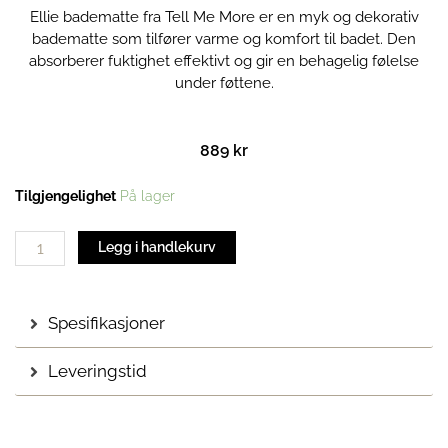
Ellie badematte fra Tell Me More er en myk og dekorativ
badematte som tilfører varme og komfort til badet. Den
absorberer fuktighet effektivt og gir en behagelig følelse
under føttene.
889
kr
Ellie
Tilgjengelighet
På lager
badematte
50x70
Legg i handlekurv
cm
antall
Spesifikasjoner
Leveringstid