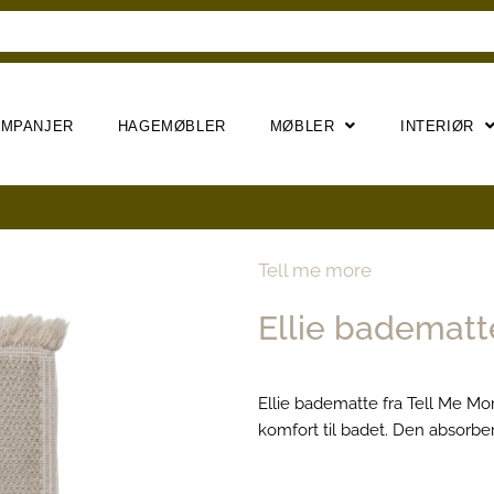
AMPANJER
HAGEMØBLER
MØBLER
INTERIØR
Tell me more
Ellie bademat
Ellie badematte fra Tell Me M
komfort til badet. Den absorber