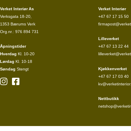
Verket Interiør As
Verket Interiør
Verksgata 18-20,
+47 67 17 15 50
1353 Bærums Verk
firmapost@verketi
Org.nr.: 976 894 731
Lilleverket
Åpningstider
+47 67 13 22 44
Hverdag
Kl. 10-20
lilleverket@verket
Lørdag
Kl. 10-18
Kjøkkenverket
Søndag
Stengt
+47 67 17 03 40
kv@verketinterior
Nettbutikk
netshop@verketin