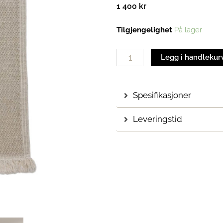
1 400
kr
Ellie
Tilgjengelighet
På lager
badematte
60x100
Legg i handlekur
cm
antall
Spesifikasjoner
Leveringstid