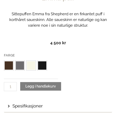
Sittepuffen Emma fra Shepherd er en firkantet puff i
korthåret saueskinn. Alle saueskinn er naturlige og kan
variere noe i sin naturlige struktur.
4 500
kr
Emma
FARGE
puff
antall
Legg i handlekurv
Spesifikasjoner