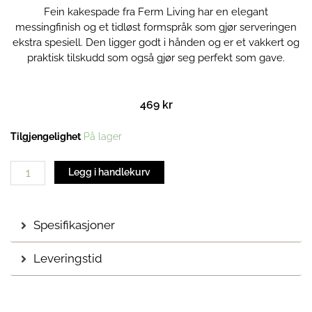
Fein kakespade fra Ferm Living har en elegant
messingfinish og et tidløst formspråk som gjør serveringen
ekstra spesiell. Den ligger godt i hånden og er et vakkert og
praktisk tilskudd som også gjør seg perfekt som gave.
469
kr
Fein
Tilgjengelighet
På lager
Kakespade
antall
Legg i handlekurv
Spesifikasjoner
Leveringstid