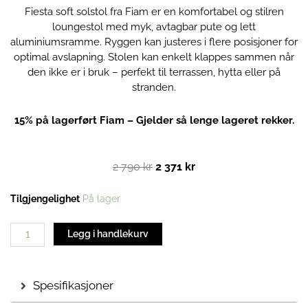
Fiesta soft solstol fra Fiam er en komfortabel og stilren
loungestol med myk, avtagbar pute og lett
aluminiumsramme. Ryggen kan justeres i flere posisjoner for
optimal avslapning. Stolen kan enkelt klappes sammen når
den ikke er i bruk – perfekt til terrassen, hytta eller på
stranden.
15% på lagerført Fiam – Gjelder så lenge lageret rekker.
Opprinnelig
Nåværende
2 790
kr
2 371
kr
pris
pris
var:
er:
Fiesta
Tilgjengelighet
På lager
2
2
Soft
790 kr.
371 kr.
solstol
Legg i handlekurv
| Salviegrønn
antall
Spesifikasjoner