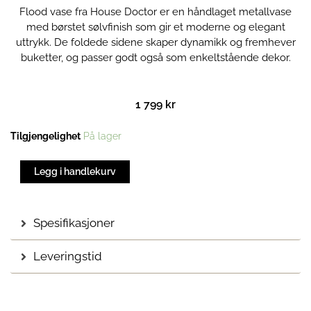
Flood vase fra House Doctor er en håndlaget metallvase
med børstet sølvfinish som gir et moderne og elegant
uttrykk. De foldede sidene skaper dynamikk og fremhever
buketter, og passer godt også som enkeltstående dekor.
1 799
kr
Flood
Tilgjengelighet
På lager
vase
|
Legg i handlekurv
Børstet
stål
antall
Spesifikasjoner
Leveringstid