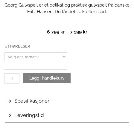
Georg Gulvspeil er et delikat og praktisk gulvspeil fra danske
Fritz Hansen. Du får det i eik eller i sort.
Prisområde:
6 799
kr
–
7 199
kr
6
799 kr
Georg
UTFØRELSER
til
Gulvspeil
7
antall
199 kr
Legg i handlekurv
Spesifikasjoner
Leveringstid