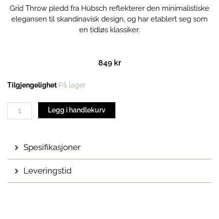
Grid Throw pledd fra Hübsch reflekterer den minimalistiske
elegansen til skandinavisk design, og har etablert seg som
en tidløs klassiker.
849
kr
Grid
Tilgjengelighet
På lager
Throw
pledd
Legg i handlekurv
antall
Spesifikasjoner
Leveringstid