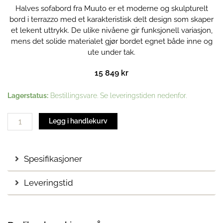
Halves sofabord fra Muuto er et moderne og skulpturelt
bord i terrazzo med et karakteristisk delt design som skaper
et lekent uttrykk. De ulike nivåene gir funksjonell variasjon,
mens det solide materialet gjør bordet egnet både inne og
ute under tak.
15 849
kr
Halves
Lagerstatus:
Bestillingsvare. Se leveringstiden nedenfor.
sofabord
|
Legg i handlekurv
Light
Taupe
antall
Spesifikasjoner
Leveringstid