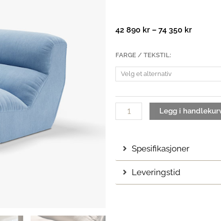
Prisomr
42 890
kr
–
74 350
kr
42
890 kr
Hi
FARGE / TEKSTIL:
til
Lo
74
| Configuration
350 kr
A
antall
Legg i handlekur
Spesifikasjoner
Leveringstid