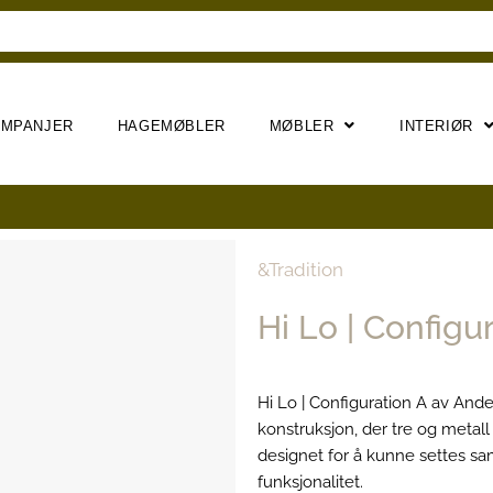
AMPANJER
HAGEMØBLER
MØBLER
INTERIØR
&Tradition
Hi Lo | Configu
Hi Lo | Configuration A av And
konstruksjon, der tre og metal
designet for å kunne settes sa
funksjonalitet.