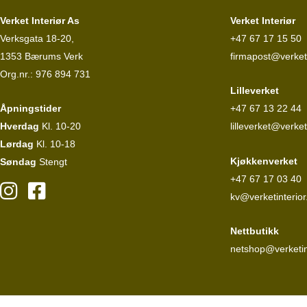
Verket Interiør As
Verket Interiør
Verksgata 18-20,
+47 67 17 15 50
1353 Bærums Verk
firmapost@verketi
Org.nr.: 976 894 731
Lilleverket
Åpningstider
+47 67 13 22 44
Hverdag
Kl. 10-20
lilleverket@verket
Lørdag
Kl. 10-18
Kjøkkenverket
Søndag
Stengt
+47 67 17 03 40
kv@verketinterior
Nettbutikk
netshop@verketin