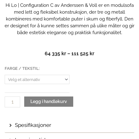
Hi Lo | Configuration C av Anderssen & Voll er en modulsofa
med lett og fleksibel konstruksjon, der tre og metall
kombineres med komfortable puter i skum og fiberfyll. Den
er designet for å kunne settes sammen på ulike måter og gir
både estetisk eleganse og praktisk funksjonalitet.
Prisområde:
64 335
kr
–
111 525
kr
64
335 kr
Hi
FARGE / TEKSTIL:
til
Lo
111
| Configuration
525 kr
C
antall
Legg i handlekurv
Spesifikasjoner