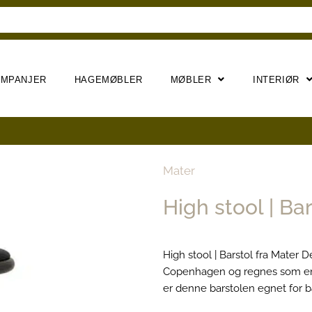
AMPANJER
HAGEMØBLER
MØBLER
INTERIØR
Mater
High stool | Ba
High stool | Barstol fra Mater
Copenhagen og regnes som en ny
er denne barstolen egnet for bå