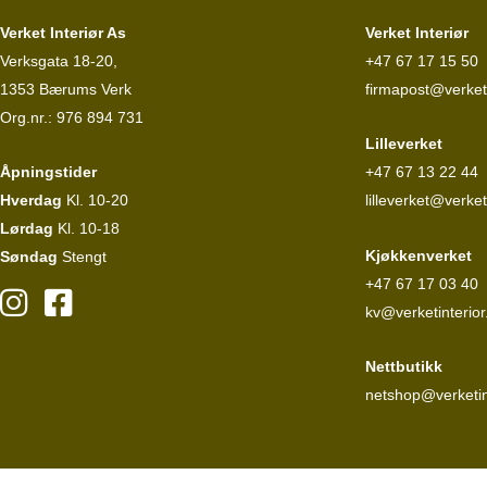
Verket Interiør As
Verket Interiør
Verksgata 18-20,
+47 67 17 15 50
1353 Bærums Verk
firmapost@verketi
Org.nr.: 976 894 731
Lilleverket
Åpningstider
+47 67 13 22 44
Hverdag
Kl. 10-20
lilleverket@verket
Lørdag
Kl. 10-18
Kjøkkenverket
Søndag
Stengt
+47 67 17 03 40
kv@verketinterior
Nettbutikk
netshop@verketin