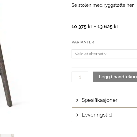
Se stolen med ryggstøtte her
Prisomr
10 375
kr
–
13 625
kr
10
375 kr
High
VARIANTER
til
stool
13
|
625 kr
Barstol
antall
Legg i handlekur
Spesifikasjoner
Leveringstid