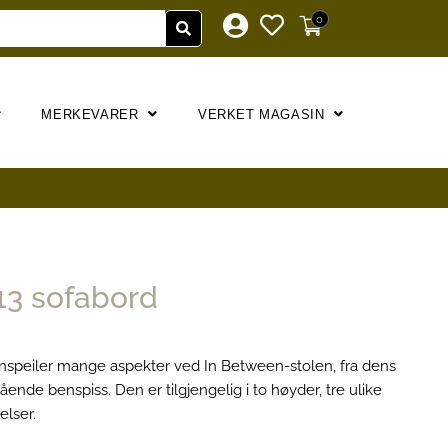
0
MERKEVARER
VERKET MAGASIN
13 sofabord
enspeiler mange aspekter ved In Between-stolen, fra dens
ende benspiss. Den er tilgjengelig i to høyder, tre ulike
elser.