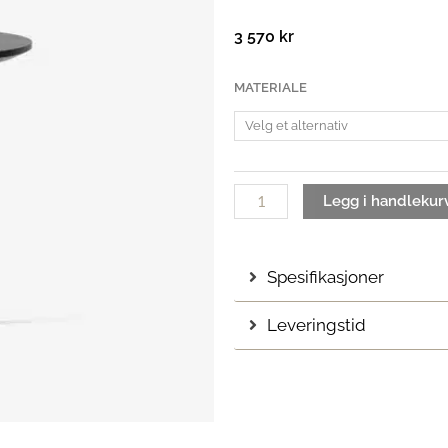
3 570
kr
In
MATERIALE
Between
SK13
sofabord
antall
Legg i handlekur
Spesifikasjoner
Leveringstid