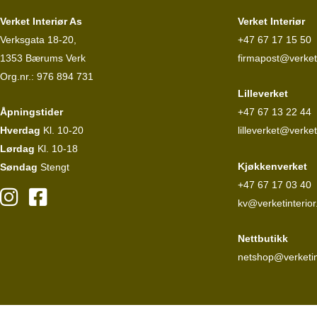
Verket Interiør As
Verket Interiør
Verksgata 18-20,
+47 67 17 15 50
1353 Bærums Verk
firmapost@verketi
Org.nr.: 976 894 731
Lilleverket
Åpningstider
+47 67 13 22 44
Hverdag
Kl. 10-20
lilleverket@verket
Lørdag
Kl. 10-18
Kjøkkenverket
Søndag
Stengt
+47 67 17 03 40
kv@verketinterior
Nettbutikk
netshop@verketin