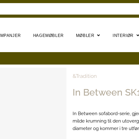
AMPANJER
HAGEMØBLER
MØBLER
INTERIØR
&Tradition
In Between SK
In Between sofabord-serie, gj
milde krumning til den utovergå
diameter og kommer i tre utfør