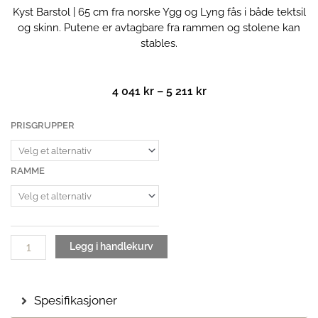
Kyst Barstol | 65 cm fra norske Ygg og Lyng fås i både tektsil
og skinn. Putene er avtagbare fra rammen og stolene kan
stables.
Prisområde:
4 041
kr
–
5 211
kr
4
041 kr
Kyst
PRISGRUPPER
til
Barstol
5
|
211 kr
65
RAMME
cm
antall
Legg i handlekurv
Spesifikasjoner