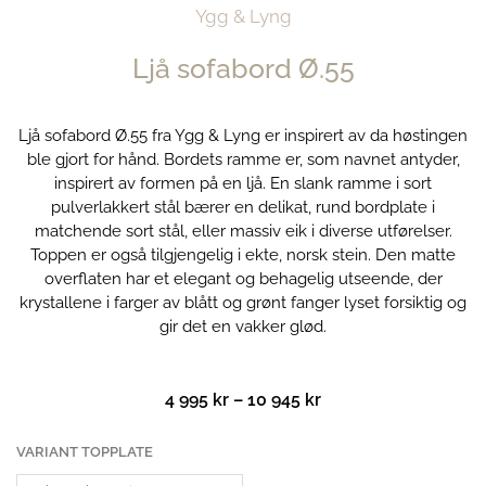
Ygg & Lyng
Ljå sofabord Ø.55
Ljå sofabord Ø.55 fra Ygg & Lyng er inspirert av da høstingen
ble gjort for hånd. Bordets ramme er, som navnet antyder,
inspirert av formen på en ljå. En slank ramme i sort
pulverlakkert stål bærer en delikat, rund bordplate i
matchende sort stål, eller massiv eik i diverse utførelser.
Toppen er også tilgjengelig i ekte, norsk stein. Den matte
overflaten har et elegant og behagelig utseende, der
krystallene i farger av blått og grønt fanger lyset forsiktig og
gir det en vakker glød.
Prisområde:
4 995
kr
–
10 945
kr
4
995 kr
Ljå
VARIANT TOPPLATE
til
sofabord