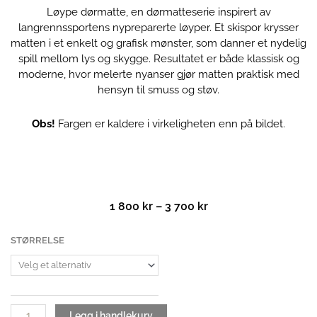
Løype dørmatte, en dørmatteserie inspirert av
langrennssportens nypreparerte løyper. Et skispor krysser
matten i et enkelt og grafisk mønster, som danner et nydelig
spill mellom lys og skygge. Resultatet er både klassisk og
moderne, hvor melerte nyanser gjør matten praktisk med
hensyn til smuss og støv.
Obs!
Fargen er kaldere i virkeligheten enn på bildet.
Prisområde:
1 800
kr
–
3 700
kr
1
800 kr
Løype
STØRRELSE
til
dørmatte
3
| Breezy
700 kr
Beige
antall
Legg i handlekurv