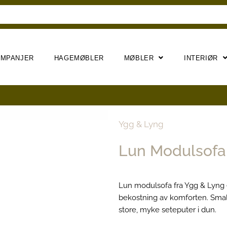
AMPANJER
HAGEMØBLER
MØBLER
INTERIØR
Ygg & Lyng
Lun Modulsofa
Lun modulsofa fra Ygg & Lyng er
bekostning av komforten. Smale
store, myke seteputer i dun.