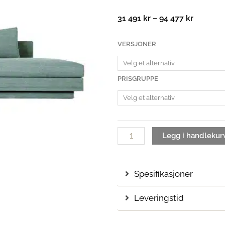
Prisomr
31 491
kr
–
94 477
kr
31
491 kr
Lun
VERSJONER
til
Modulsofa
94
antall
477 kr
PRISGRUPPE
Legg i handlekur
Spesifikasjoner
Leveringstid