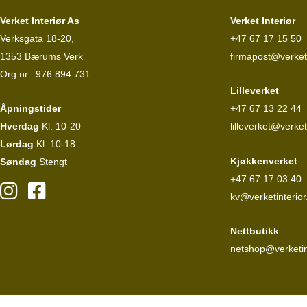
Verket Interiør As
Verket Interiør
Verksgata 18-20,
+47 67 17 15 50
1353 Bærums Verk
firmapost@verketi
Org.nr.: 976 894 731
Lilleverket
Åpningstider
+47 67 13 22 44
Hverdag
Kl. 10-20
lilleverket@verket
Lørdag
Kl. 10-18
Kjøkkenverket
Søndag
Stengt
+47 67 17 03 40
kv@verketinterior
Nettbutikk
netshop@verketin