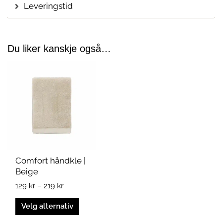
Leveringstid
Du liker kanskje også…
Prisområde:
Dette
129 kr
produktet
til
har
219 kr
flere
varianter.
Alternativene
kan
velges
på
Comfort håndkle |
produktsiden
Beige
129
kr
–
219
kr
Velg alternativ