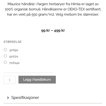
Maurice håndkle i fargen herbaryer fra Himla er laget av
100% organisk bomull. Håndklærne er OEKO-TEX sertifisert,
har en vekt på 550 gram/m2. Velg mellom tre størrelser.
Prisområde:
99
kr
–
499
kr
99 kr
til
Maurice
STØRRELSE
499 kr
håndkle
30X50
|
50X70
Herbary
antall
70X140
Legg i handlekurv
Spesifikasjoner