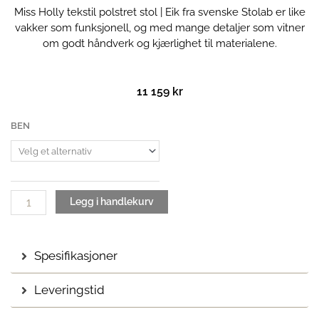
Miss Holly tekstil polstret stol | Eik fra svenske Stolab er like
vakker som funksjonell, og med mange detaljer som vitner
om godt håndverk og kjærlighet til materialene.
11 159
kr
Miss
BEN
Holly
tekstil
polstret
stol
|
Legg i handlekurv
Eik
antall
Spesifikasjoner
Leveringstid