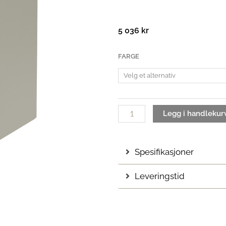
5 036
kr
Montana
FARGE
Mini
1007
antall
Legg i handlekur
Spesifikasjoner
Leveringstid