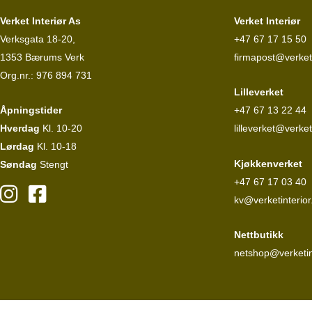
Verket Interiør As
Verket Interiør
Verksgata 18-20,
+47 67 17 15 50
1353 Bærums Verk
firmapost@verketi
Org.nr.: 976 894 731
Lilleverket
Åpningstider
+47 67 13 22 44
Hverdag
Kl. 10-20
lilleverket@verket
Lørdag
Kl. 10-18
Kjøkkenverket
Søndag
Stengt
+47 67 17 03 40
kv@verketinterior
Nettbutikk
netshop@verketin