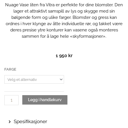
Nuage Vase liten fra Vitra er perfekte for dine blomster. Den
lager et attraktivt samspill av lys og skygge med sin
bølgende form og ulike farger. Blomster og gress kan
ordnes i hver klynge av åtte individuelle rør, og takket være
deres presise ytre konturer kan vasene også monteres
sammen for å lage hele «skyformasjoner».
1 950
kr
Nuage
FARGE
Vase
|
Liten
antall
Legg i handlekurv
Spesifikasjoner