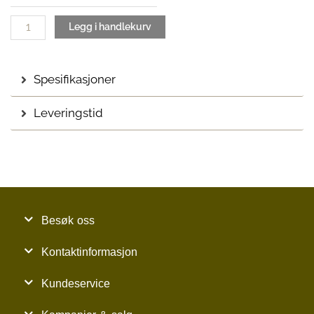
Eik
antall
Legg i handlekurv
Spesifikasjoner
Leveringstid
Besøk oss
Kontaktinformasjon
Kundeservice