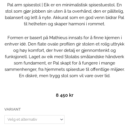
Pal arm spisestol | Eik er en minimalistisk spisestuestol. En
stol som gjør jobben sin uten å ta overhånd, den er pålitelig,
balansert og lett å nyte. Akkurat som en god venn bidrar Pal
til helheten og skaper harmoni i rommet.
Formen er basert på Mathieus innsats for å finne kjernen i
enhver idé. Den flate ovale profilen gir stolen et rolig uttrykk
og høy komfort, der hver detalj er gjennomtenkt og
funksjonell. Laget av eik med Stolabs smålandske håndverk
som fundament, er Pal skapt for å fungere i mange
sammenhenger, fra hjemmets spisestue til offentlige miljøer.
En diskré, men trygg stol som vil vare over tid.
8 450
kr
Pal
VARIANT
arm
spisestol
|