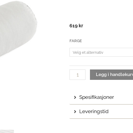
619
kr
Palissade
FARGE
nakkestøtte
antall
Legg i handlekur
Spesifikasjoner
Leveringstid