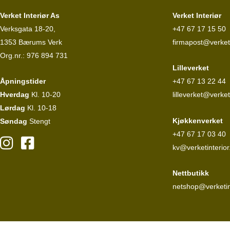
Verket Interiør As
Verket Interiør
Verksgata 18-20,
+47 67 17 15 50
1353 Bærums Verk
firmapost@verketi
Org.nr.: 976 894 731
Lilleverket
Åpningstider
+47 67 13 22 44
Hverdag
Kl. 10-20
lilleverket@verket
Lørdag
Kl. 10-18
Kjøkkenverket
Søndag
Stengt
+47 67 17 03 40
kv@verketinterior
Nettbutikk
netshop@verketin