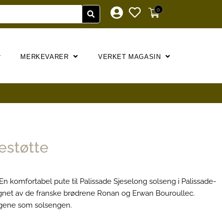
0
MERKEVARER
VERKET MAGASIN
estøtte
En komfortabel pute til Palissade Sjeselong solseng i Palissade-
gnet av de franske brødrene Ronan og Erwan Bouroullec.
gene som solsengen.