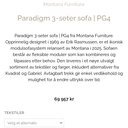
Montana Furniture
Paradigm 3-seter sofa | PG4
Paradigm 3-seter sofa | PG4 fra Montana Furniture.
Opprinnelig designet i 1969 av Erik Rasmussen, er et ikonisk
modulsofasystem relansert av Montana i 2025. Sofaen
består av fleksible moduler som kan kombineres og
tilpasses etter behov. Den leveres i et nøye utvalgt
sortiment av tekstiler og farger, inkludert alternativer fra
Kvadrat og Gabriel. Avtagbart trekk gir enkel vedlikehold og
mulighet for å endre uttrykk over tid.
69 957
kr
Paradigm
TEKSTILER
3-
seter