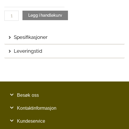
sofa
|
PG4
Legg i handlekurv
antall
Spesifikasjoner
Leveringstid
Besøk oss
Kontaktinformasjon
Kundeservice